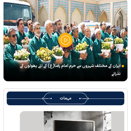
’’قائد الامۃ‘‘ کے عنوان سے لائیو ٹی وی پروگرام
رہبرشہید کے سوگواروں کے لئے کرامت رضوی فاؤنڈیشن کی جانب سے
پذیرائي کا وسیع انتظام
(( آقای شہید ایران )) نامی چار جلدوں پر مشتمل کتاب منظرعام پر
آگئی
شہید رہبر(رح) ایک قرآنی نابغہ اور قرآنی احکامات پرعمل کرنے والی
شخصیت تھے؛ استاد پناہی
ایران کے مختلف شہروں سے حرم امام رضا(ع) کے لئے پھولوں کے
رہبرشہید کے وداع کے ا یام میں حرم مطہر رضوی بند نہيں ہوگا
نذرانے
رہبرشہید ( رحمت اللہ علیہ ) کی یاد میں رضوی کتابخانہ اور میوزیمز
میں تعزیتی جلسوں اور خصوصی پروگراموں کا انعقاد
روضہ منورہ امام رضا(ع) کے خدام ، سوگوار زائرین کو کھانے اور رہائش
مہمات
کی خدمات فراہم کرنے کے لئے تیار ہیں
جارجیا کے 130 رکنی مذہبی و ثقافتی وفد کا حرم امام رضا(ع) کے خدام
کی جانب سےخصوصی استقبال