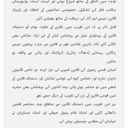
توجہ میں اضافے کے ساتھ شروع ہوئی اور آہستہ آہستہ یونیورسٹی
مکاتب فکر کی تشکیل، خصوصی نمائشوں کے انعقاد اور پازیرک
قالین جیسے اہم آثار کی دریافت کے ساتھ پھیلتی گئی۔
قابل ذکر ہے کہ اس تقریب میں تقاریر کے علاوہ، عوام کو دستباف
قالین کے پیداواری عمل سے روشناس کرانے کے لیے ایک نمائش بھی
لگائی گئی تاکہ زائرین علامتی طور پر قالین سے جڑے پیشوں جیسے
رنگائی، ریسائی (دھاگہ بنائی)، ڈیزائننگ اور بنائی سے واقف ہو
سکیں۔
آستان قدس رضوی کی قالین کمپنی کی تیار کردہ دو خاص قالینوں
«ایران جان» اور «ضامن آہو» کی عوامی نمائش اور دستباف قالین کے
شعبے میں نو منتشر ہونے والی چند کتابوں کی پیشکش بھی مشہد
میں قومی قالین کے دن کی تقریب کے دیگر حصے تھے۔
نیز اس تقریب میں دستباف قالین سے متعلق چند مختصر فلمیں
دکھائی گئیں اور استاد غلام رسول صوفی اور استاد عسکریان نے
خراسان کی مقامی موسیقی پیش کی۔