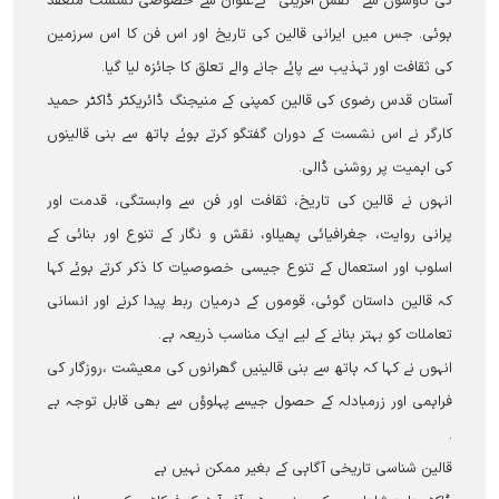
کی کاوشوں سے ’’نقش آفرینی‘‘ کےعنوان سے خصوصی نشست منعقد
ہوئی۔ جس میں ایرانی قالین کی تاریخ اور اس فن کا اس سرزمین
کی ثقافت اور تہذیب سے پائے جانے والے تعلق کا جائزہ لیا گیا۔
آستان قدس رضوی کی قالین کمپنی کے منیجنگ ڈائریکٹر ڈاکٹر حمید
کارگر نے اس نشست کے دوران گفتگو کرتے ہوئے ہاتھ سے بنی قالینوں
کی اہمیت پر روشنی ڈالی۔
انہوں نے قالین کی تاریخ، ثقافت اور فن سے وابستگی، قدمت اور
پرانی روایت، جغرافیائی پھیلاو، نقش و نگار کے تنوع اور بنائی کے
اسلوب اور استعمال کے تنوع جیسی خصوصیات کا ذکر کرتے ہوئے کہا
کہ قالین داستان گوئی، قوموں کے درمیان ربط پیدا کرنے اور انسانی
تعاملات کو بہتر بنانے کے لیے ایک مناسب ذریعہ ہے۔
انہوں نے کہا کہ ہاتھ سے بنی قالینیں گھرانوں کی معیشت ،روزگار کی
فراہمی اور زرمبادلہ کے حصول جیسے پہلوؤں سے بھی قابل توجہ ہے
۔
قالین شناسی تاریخی آگاہی کے بغیر ممکن نہیں ہے