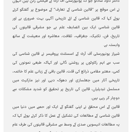
ڈاکٹر داود شادلو جو کہ یونیورسٹی آف آرٹ کے فیکلٹی رکن ہیں انہوں
نے اس موقع پر ’’قالین شناسی کے تعارف‘‘ کے موضوع پر گفتگو کرتے
ہوئے کہا کہ قالین شناسی کے لئے تاریخی آگہی بہت ضروری ہے اور
قالین شناسی ایک بین الضابطہ علم ہے جو مشرقی قالینوں کی
تاریخ، فن، تکنیک، جغرافیہ، ثقافت، معاشرہ اور معیشت کے ساتھ
وابستہ ہے۔
شیراز یونیورسٹی آف آرٹ کے اسسٹنٹ پروفیسر نے قالین شناسی کی
سب سے اہم رکاوٹوں پر روشنی ڈالی اور کہاکہ طبعی نمونوں کی
کمی، معتبر مقامی ذرائع کی قلت، قالین بافی کے زبانی علم کا خاتمہ،
تاریخی آثار میں جعلسازی اور دھوکہ دہی اور نیز مارکیٹ میں
مسلسل تبدیلیاں، قالین کی تاریخ پر تحقیق کو شدید مشکلات سے
دوچار کر رہی ہیں۔
قالین کے اس محقق نے اپنی گفتگو کے ایک اور حصے میں دنیا میں
قالین شناسی کے مطالعات کی تشکیل کے عمل کا ذکر کرتے ہوئے کہا کہ
یہ مطالعات انیسویں صدی کے وسط سے مشرقی قالینوں کی طرف عام