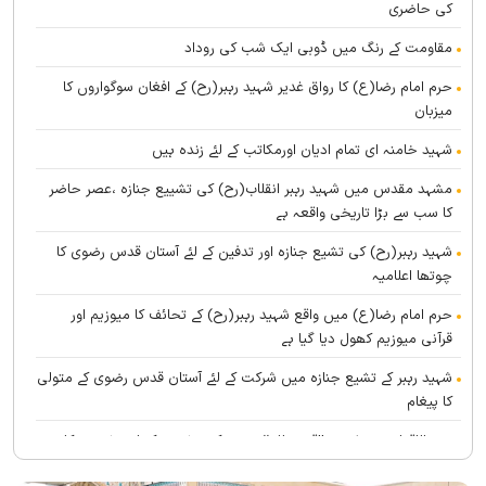
کی حاضری
مقاومت کے رنگ میں ڈوبی ایک شب کی روداد
حرم امام رضا(ع) کا رواق غدیر شہید رہبر(رح) کے افغان سوگواروں کا
میزبان
شہید خامنہ ای تمام ادیان اورمکاتب کے لئے زندہ ہيں
مشہد مقدس میں شہید رہبر انقلاب(رح) کی تشییع جنازہ ،عصر حاضر
کا سب سے بڑا تاریخی واقعہ ہے
شہید رہبر(رح) کی تشیع جنازہ اور تدفین کے لئے آستان قدس رضوی کا
چوتھا اعلامیہ
حرم امام رضا(ع) میں واقع شہید رہبر(رح) کے تحائف کا میوزیم اور
قرآنی میوزیم کھول دیا گیا ہے
شہید رہبر کے تشیع جنازہ میں شرکت کے لئے آستان قدس رضوی کے متولی
کا پیغام
بین الاقوامی سطح پر ’’قومو للہ‘‘ نعرے کی تشریح کے لئے نشست کا
انعقاد