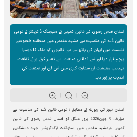
آستان قدس رضوی کی قالین کمپنی کے منیجنگ ڈائریکٹر نے قومی
قالین ڈے کی مناسبت سے مشہد مقدس میں منعقدہ خصوصی
نشست میں ایران کی ہاتھ سے بنی قالینوں کو ملک کا دوسرا
پرچم قرار دیا اور اسے ثقافتی صنعت سے تعبیر کرتے ہوئے ثقافت،
تہذیب،معیشت اور سفارت کاری میں اس فن اور صنعت کی
اہمیت پر زور دیا۔
آستان نیوز کی رپورٹ کے مطابق ؛ قومی قالین ڈے کی مناسبت سے
مؤرخہ 9 جون2026 بروز منگل کو آستان قدس رضوی کی قالین
کمپنی اورمشہد مقدس میں اسٹوڈنٹ آرگنائزیشن جہاد دانشگاہی