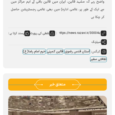
واضح رہے کہ مشہد قالین، ایران میں قالین بافی کے اہم مراکز میں
سے ایک کے طور پر، عالمی ادارہ) میں بھی عالمی رجسٹریشن حاصل
کر چکا ہے۔
غلطی کی رپورٹ
پسند کرتا ہے:
شیئرنگ
ٹیگس:
آستان قدس رضوی
قالین کمپنی
حرم امام رضا(ع)
ثقافتی سفیر
متعلق خبر