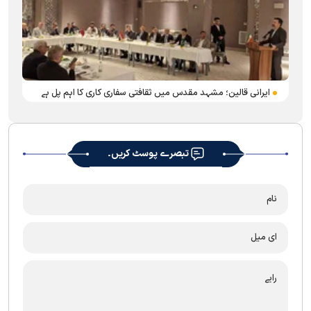
ایرانی قالین؛ مشہد مقدس میں ثقافتی سفاری کاری کا اہم پل ہے
تبصرے پوسٹ کریں۔