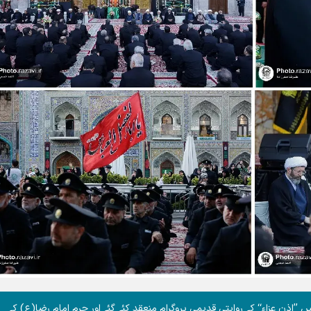
 ’’اذن عزاء‘‘ کے روایتی قدیمی پروگرام منعقد کئے گئے اور حرم امام رضا(ع) کے