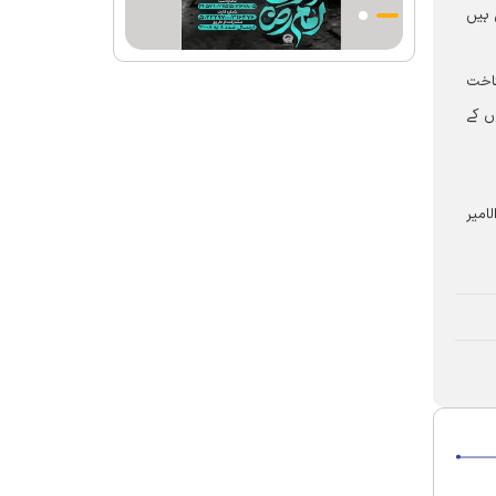
احکامات پرعمل کرنے والی شخصیت تھے؛
 ہیں
استاد پناہی
رہبرشہید کے وداع کے ا یام میں حرم مطہر
ناخت
رضوی بند نہيں ہوگا
ں کے
رہبرشہید ( رحمت اللہ علیہ ) کی یاد میں
رضوی کتابخانہ اور میوزیمز میں تعزیتی
جلسوں اور خصوصی پروگراموں کا انعقاد
امیر
روضہ منورہ امام رضا(ع) کے خدام ، سوگوار
زائرین کو کھانے اور رہائش کی خدمات فراہم
کرنے کے لئے تیار ہیں
جارجیا کے 130 رکنی مذہبی و ثقافتی وفد کا
حرم امام رضا(ع) کے خدام کی جانب
سےخصوصی استقبال