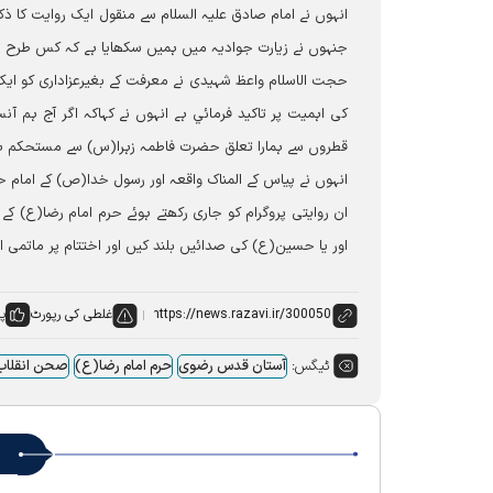
انہوں نے امام صادق علیہ السلام سے منقول ایک روایت کا ذکر 
جنہوں نے زیارت جوادیہ میں ہمیں سکھایا ہے کہ کس طرح مظلو
حجت الاسلام واعظ شہیدی نے معرفت کے بغیرعزاداری کو ایک
کی اہمیت پر تاکید فرمائي ہے انہوں نے کہاکہ اگر آج ہم آن
قطروں سے ہمارا تعلق حضرت فاطمہ زہرا(س) سے مستحکم ہو
انہوں نے پیاس کے المناک واقعہ اور رسول خدا(ص) کے امام ح
ان روایتی پروگرام کو جاری رکھتے ہوئے حرم امام رضا(ع) کے
اور یا حسین(ع) کی صدائیں بلند کیں اور اختتام پر ماتمی
غلطی کی رپورٹ
پس
ٹیگس:
آستان قدس رضوی
حرم امام رضا(ع)
صحن انقلاب