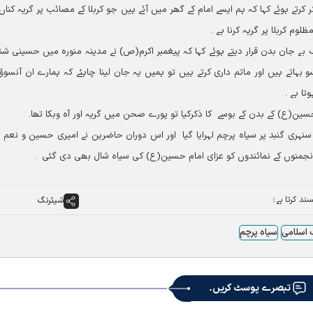
کرتے ہوئے کہا کہ ہم ایسے امام کے گھر میں آئے ہیں جو کربلا کے مصائب پر گریہ کناں
م کربلا پر گریہ کرنا ہے ۔
 بے جان بدن قرار دیتے ہوئے کہا کہ پیغمبر اکرم(ص) نے مدینہ منورہ میں حسینی ش
سو بہاتے ہیں اور ماتم داری کرتے ہیں تو ہمیں یہ جان لینا چاہئے کہ ہمارے ان آنسوؤ
تا ہے ۔
سین(ع) کے بدن کے بوسے کا ذکرکیا تو پورے صحن میں گریہ اور آہ وبکا تھا۔
 سنہری گنبد پر سیاہ پرچم لہرایا گیا اور اس دوران حاضرین نے امیری حسین و نعم ال
 انجمنوں کے نمائندوں کو عزای امام حسین(ع) کی سیاہ شال بھی دی گئی ۔
ند کرتا ہے:
شیئرنگ
 اسلامی
سیاہ پرچم
تبصرے پوسٹ کریں۔