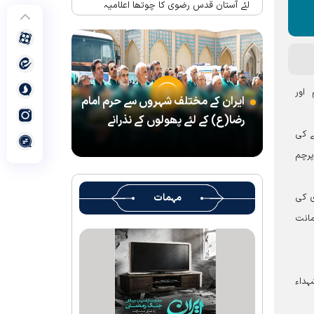
لئے آستان قدس رضوی کا چوتھا اعلامیہ
حرم امام رضا(ع) میں واقع شہید رہبر(رح)
کے تحائف کا میوزیم اور قرآنی میوزیم کھول
دیا گیا ہے
شہید رہبر کے تشیع جنازہ میں شرکت کے لئے
 اور
ایران کے مختلف شہروں سے حرم امام
آستان قدس رضوی کے متولی کا پیغام
رضا(ع) کے لئے پھولوں کے نذرانے
بین الاقوامی سطح پر ’’قومو للہ‘‘ نعرے کی
ے کی
تشریح کے لئے نشست کا انعقاد
پرچم
’’قائد الامۃ‘‘ کے عنوان سے لائیو ٹی وی
پروگرام
ی کی
مہمات
رہبرشہید کے سوگواروں کے لئے کرامت رضوی
مانت
فاؤنڈیشن کی جانب سے پذیرائي کا وسیع
انتظام
(( آقای شہید ایران )) نامی چار جلدوں پر
مشتمل کتاب منظرعام پر آگئی
ہداء
شہید رہبر(رح) ایک قرآنی نابغہ اور قرآنی