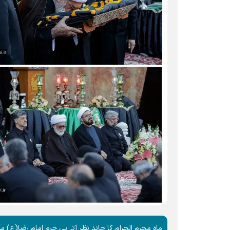
ماہ محرم الحرام کا چاند نظر آتے ہی حرم امام رضا(ع) میں