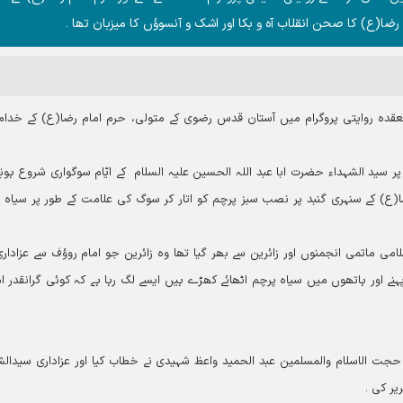
رضا(ع) کا صحن انقلاب آہ و بکا اور اشک و آنسوؤں کا میزبان تھا ۔
 منعقدہ روایتی پروگرام میں آستان قدس رضوی کے متولی، حرم امام رضا(ع) کے خدام
ے پر سید الشہداء حضرت ابا عبد اللہ الحسین علیہ السلام کے ایّام سوگواری شروع ہون
(ع) کے سنہری گنبد پر نصب سبز پرچم کو اتار کر سوگ کی علامت کے طور پر سیاہ 
ی ماتمی انجمنوں اور زائرین سے بھر گیا تھا وہ زائرین جو امام روؤف سے عزادار
ہنے اور ہاتھوں میں سیاہ پرچم اٹھائے کھڑے ہیں ایسے لگ رہا ہے کہ کوئی گرانقدر ا
یں حجت الاسلام والمسلمین عبد الحمید واعظ شہیدی نے خطاب کیا اور عزاداری سیدالش
یر کی ۔