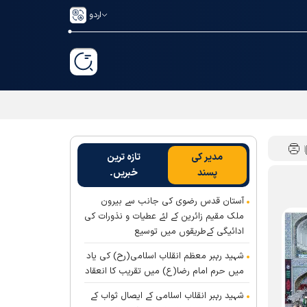
اردو
مدیر کی
تازہ ترین
پسند
خبریں۔
آستان قدس رضوی کی جانب سے بیرون
ملک مقیم زائرین کے لئے عطیات و نذورات کی
ادائیگی کےطریقوں میں توسیع
شہید رہبر معظم انقلاب اسلامی(رح) کی یاد
میں حرم امام رضا(ع) میں تقریب کا انعقاد
شہید رہبر انقلاب اسلامی کے ایصال ثواب کے