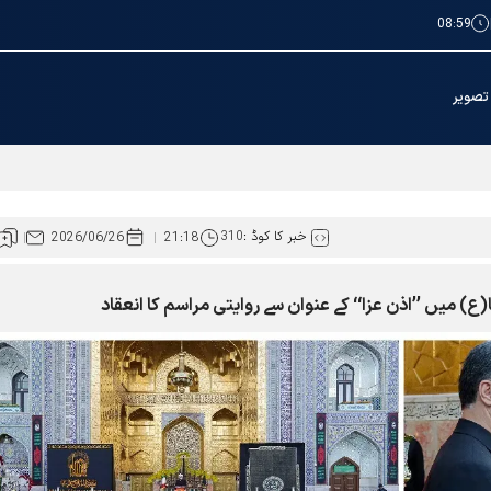
08:59
تصویر
ائرین کے لئے عطیات و نذورات کی ادائیگی کےطریقوں میں توسیع
خبر کا کوڈ :
310
2026/06/26
21:18
) میں ’’اذن عزا‘‘ کے عنوان سے روایتی مراسم کا انعقاد