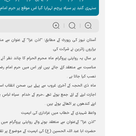
سنہری گنبد پر سیاہ پرچم لہرایا گیا اس موقع پر حرم امام 
آستان نیوز کی رپورٹ کے مطابق؛ ’’اذن عزا‘‘ کے عنوان سے
ہزاروں زائرین نے شرکت کی۔
ہر سال یہ روایتی پروگرام ماہ محرم الحرام کا چاند نظر آن
مناسبت سے منعقد کئے جاتے ہیں اور اس میں حرم امام رضا
نصب کیا جاتا ہے ۔
ماہ ذی الحجہ کے آخری غروب سے پہلے ہی صحن انقلاب اسلام
اجازت لینے کے لئے جمع ہوئے تھے ،حرم کے خدام سیاہ لباس پ
اپنے کندھوں پر اٹھائے ہوئے ہیں ۔
واعظ شہیدی کے خطاب میں عزاداری کی اہمیت
’’اذن عزا‘‘ کےعنوان سے منعقد ہونے والے روایتی پروگرام م
حضرت ابا عبد اللہ الحسین (ع) کی اہمیت کے موضوع پر تقر