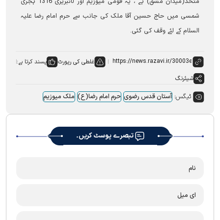
متحد(میدان مشق) ہے ، یہ قومی میوزیم اور لائبریری 1316 ہجری
شمسی میں حاج حسین آقا ملک کی جانب سے حرم امام رضا علیہ
السلام کے لئے وقف کی گئی۔
غلطی کی رپورٹ
پسند کرتا ہے:
شیئرنگ
ٹیگس:
آستان قدس رضوی
حرم امام رضا(ع)
ملک میوزیم
تبصرے پوسٹ کریں۔