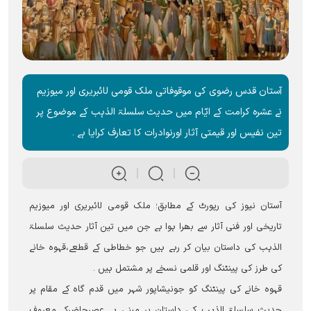
آستان قدس رضوی کی موقوفاتی ملک قومی لائبریری اور میوزیم
نے عشرہ کرامت کے ایّام میں حدیث سلسلۃ الذہب کے موضوع پر
تین نفیس اور قیمتی آثار اورنوادرات کا تعارف کرایا ہے ۔
آستان نیوز کی رپورٹ کے مطابق؛ ملک قومی لائبریری اور میوزیم
تاریخی اور فنی آثار سے بھرا ہوا ہے جن میں تین آثار حدیث سلسلۃ
الذہب کی داستان بیان کر رہے ہیں جو خطاطی کے قطعے،قہوہ خانے
کی طرز کی پینٹنگ اور قلمی نسخے پر مشتمل ہیں ۔
قہوہ خانے کی پینٹنگ کو جونیشاپور شہر میں قدم گاہ کے مقام پر
حدیث سلسلۃ الذہب کی داستان پر مبنی ہے عصرحاضرکے معروف