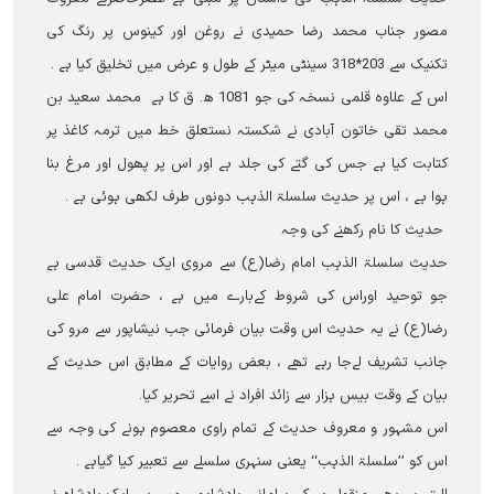
مصور جناب محمد رضا حمیدی نے روغن اور کینوس پر رنگ کی
تکنیک سے 203*318 سینٹی میٹر کے طول و عرض میں تخلیق کیا ہے ۔
اس کے علاوہ قلمی نسخہ کی جو 1081 ھ۔ ق کا ہے محمد سعید بن
محمد تقی خاتون آبادی نے شکستہ نستعلق خط میں ترمہ کاغذ پر
کتابت کیا ہے جس کی گتے کی جلد ہے اور اس پر پھول اور مرغ بنا
ہوا ہے ، اس پر حدیث سلسلۃ الذہب دونوں طرف لکھی ہوئی ہے ۔
حدیث کا نام رکھنے کی وجہ
حدیث سلسلۃ الذہب امام رضا(ع) سے مروی ایک حدیث قدسی ہے
جو توحید اوراس کی شروط کےبارے میں ہے ، حضرت امام علی
رضا(ع) نے یہ حدیث اس وقت بیان فرمائی جب نیشاپور سے مرو کی
جانب تشریف لےجا رہے تھے ، بعض روایات کے مطابق اس حدیث کے
بیان کے وقت بیس ہزار سے زائد افراد نے اسے تحریر کیا۔
اس مشہور و معروف حدیث کے تمام راوی معصوم ہونے کی وجہ سے
اس کو ’’سلسلۃ الذہب‘‘ یعنی سنہری سلسلے سے تعبیر کیا گیاہے ۔