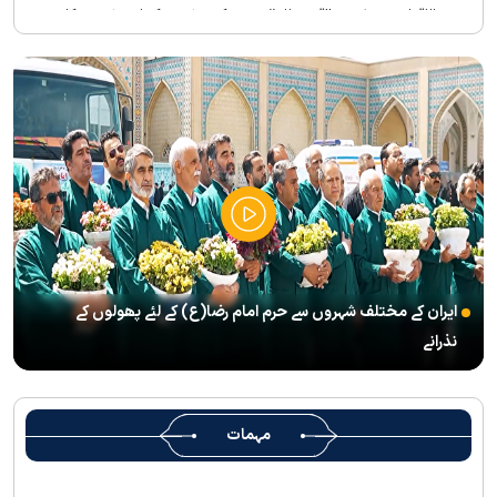
بین الاقوامی سطح پر ’’قومو للہ‘‘ نعرے کی تشریح کے لئے نشست کا
انعقاد
’’قائد الامۃ‘‘ کے عنوان سے لائیو ٹی وی پروگرام
رہبرشہید کے سوگواروں کے لئے کرامت رضوی فاؤنڈیشن کی جانب سے
پذیرائي کا وسیع انتظام
(( آقای شہید ایران )) نامی چار جلدوں پر مشتمل کتاب منظرعام پر
آگئی
شہید رہبر(رح) ایک قرآنی نابغہ اور قرآنی احکامات پرعمل کرنے والی
شخصیت تھے؛ استاد پناہی
ایران کے مختلف شہروں سے حرم امام رضا(ع) کے لئے پھولوں کے
رہبرشہید کے وداع کے ا یام میں حرم مطہر رضوی بند نہيں ہوگا
نذرانے
رہبرشہید ( رحمت اللہ علیہ ) کی یاد میں رضوی کتابخانہ اور میوزیمز
میں تعزیتی جلسوں اور خصوصی پروگراموں کا انعقاد
روضہ منورہ امام رضا(ع) کے خدام ، سوگوار زائرین کو کھانے اور رہائش
مہمات
کی خدمات فراہم کرنے کے لئے تیار ہیں
جارجیا کے 130 رکنی مذہبی و ثقافتی وفد کا حرم امام رضا(ع) کے خدام