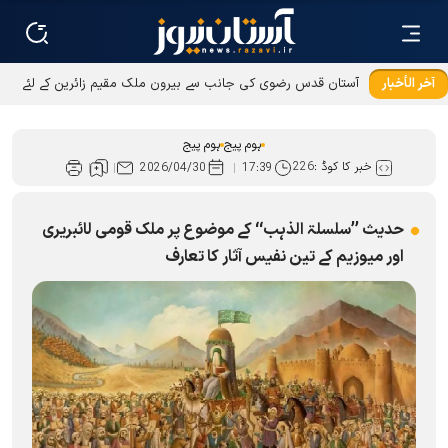
آخر الأخبار
آستان قدس رضوی کی جانب سے بیرون ملک مقیم زائرین کے لئے
عطیات و نذورات کی ادائیگی کےطریقوں میں توسیع
ہوم پیج
ہوم پیج
خبر کا کوڈ :
226
2026/04/30
17:39
حدیث ’’سلسلۃ الذہب‘‘ کے موضوع پر ملک قومی لائبریری
اور میوزیم کے تین نفیس آثار کا تعارف