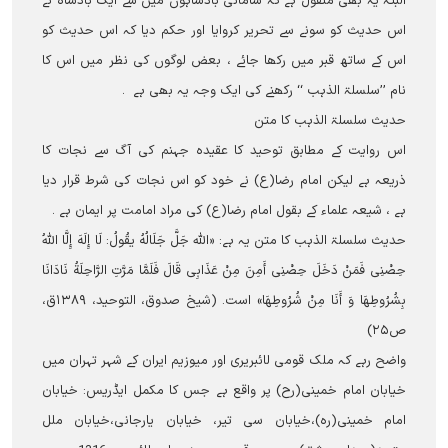
البتہ یہ بھی منقول ہے کہ سامانی بادشاہوں میں سے ایک بادشاہ نے
اس حدیث کو سونے سے تحریر کروایا اور حکم دیا کہ اس حدیث کو
اس کے ساتھ قبر میں رکھا جائے ، بعض لوگوں کی نظر میں اس کا
نام ’’سلسلۃ الذہب ‘‘ رکھنے کی ایک وجہ یہ بھی ہے ۔
حدیث سلسلۃ الذہب کا متن
اس روایت کے مطابق توحید کا عقیدہ جہنم کی آگ سے نجات کا
ذریعہ ہے لیکن امام رضا(ع) نے خود کو اس نجات کی شرط قرار دیا
ہے ، شیعہ علماء کے بقول امام رضا(ع) کی مراد امامت پر ایمان ہے ۔
حدیث سلسلۃ الذہب کا متن یہ ہے: «اللَّه جَلَّ جَلَالُهُ یقُولُ: لَا إِلَهَ إِلَّا اللَّهُ
حِصْنِی فَمَنْ دَخَلَ حِصْنِی أَمِنَ مِنْ عَذَابِی قَالَ فَلَمَّا مَرَّتِ الرَّاحِلَةُ نَادَانَا
بِشُرُوطِهَا وَ أَنَا مِنْ شُرُوطِهَا» است. (شیخ صدوق، التوحید، ۱۳۸۹ق،
ص۲۵)
واضح رہے کہ ملک قومی لائبریری اور میوزیم ایران کے شہر تہران میں
خیابان امام خمینی(رح) پر واقع ہے جس کا مکمل ایڈریس: خیابان
امام خمینی(رہ)،خیابان سی تیر، خیابان یارجانی،خیابان ملل